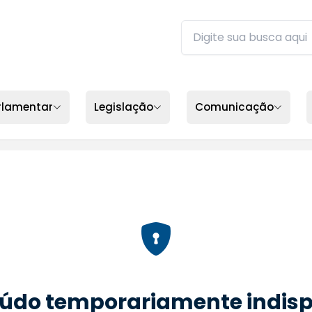
Buscar no site da ALEP
Digite sua busca e pres
rlamentar
Legislação
Comunicação
údo temporariamente indisp