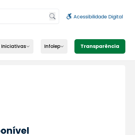
Acessibilidade Digital
sione Enter ou clique no botão de busca
Transparência
Iniciativas
Infolep
onível